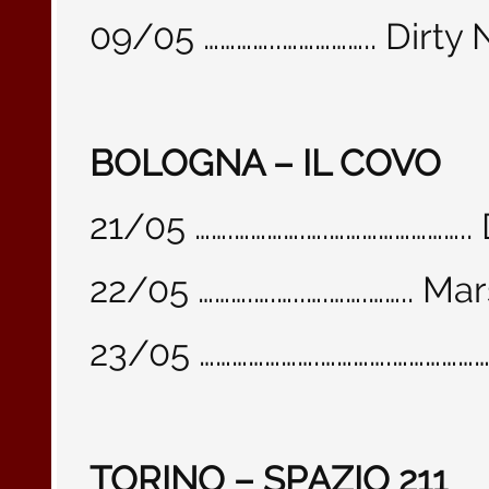
09/05 …………..…………….. Dirt
BOLOGNA – IL COVO
21/05 …….………….….…………………
22/05 ……….….…..….…….…….. 
23/05 ………………….………….………………
TORINO – SPAZIO 211