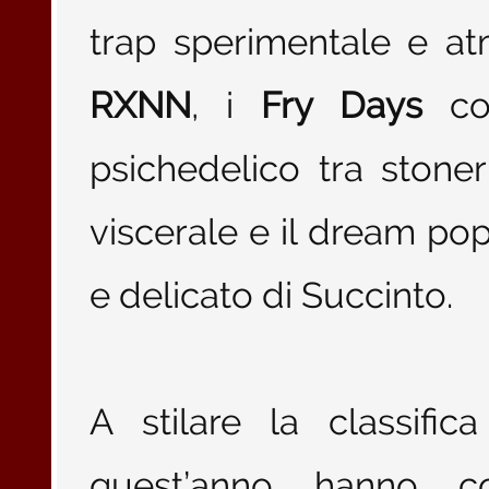
trap sperimentale e atm
RXNN
, i
Fry Days
con
psichedelico tra ston
viscerale e il dream pop 
e delicato di Succinto.
A stilare la classifi
quest’anno hanno co