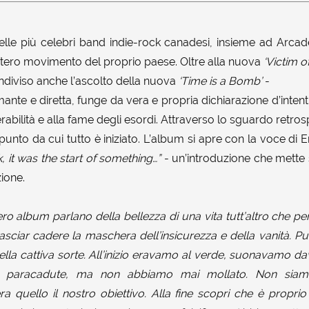
le più celebri band indie-rock canadesi, insieme ad Arcad
ntero movimento del proprio paese. Oltre alla nuova
‘Victim o
diviso anche l’ascolto della nuova
‘Time is a Bomb’
-
mante e diretta, funge da vera e propria dichiarazione d’intenti: 
nerabilità e alla fame degli esordi. Attraverso lo sguardo retrosp
 punto da cui tutto è iniziato. L’album si apre con la voce di 
 it was the start of something…”
- un’introduzione che mette s
ione.
tero album parlano della bellezza di una vita tutt’altro che per
lasciar cadere la maschera dell’insicurezza e della vanità. Pu
lla cattiva sorte. All’inizio eravamo al verde, suonavamo da
paracadute, ma non abbiamo mai mollato. Non siamo 
a quello il nostro obiettivo. Alla fine scopri che è proprio