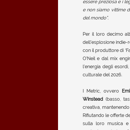
essere preziosa e i l
e non siamo vittime di
del mondo”
.
Per il loro decimo al
dell’esplosione indie-
con il produttore di ‘
O’Neil e dal mix engi
l’energia degli esordi
culturale del 2026.
I Metric, ovvero
Emi
Winstead
(basso, tas
creativa, mantenendo 
Rifiutando le offerte d
sulla loro musica e