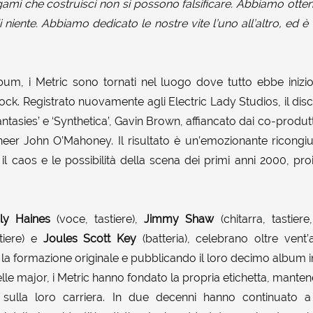
egami che costruisci non si possono falsificare. Abbiamo ott
 niente. Abbiamo dedicato le nostre vite l’uno all’altro, ed è
bum, i Metric sono tornati nel luogo dove tutto ebbe inizi
rock. Registrato nuovamente agli Electric Lady Studios, il disc
Fantasies’ e ‘Synthetica’, Gavin Brown, affiancato dai co-prod
neer John O’Mahoney. Il risultato è un’emozionante ricong
, il caos e le possibilità della scena dei primi anni 2000, pro
ly Haines
(voce, tastiere),
Jimmy Shaw
(chitarra, tastier
tiere) e
Joules Scott Key
(batteria), celebrano oltre vent’
la formazione originale e pubblicando il loro decimo album in
elle major, i Metric hanno fondato la propria etichetta, manten
 sulla loro carriera. In due decenni hanno continuato a