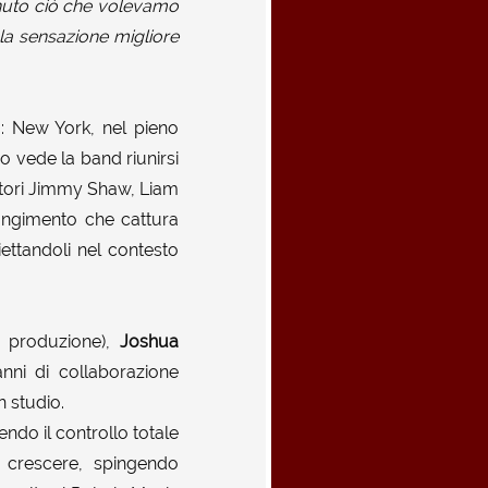
enuto ciò che volevamo
 la sensazione migliore
o: New York, nel pieno
o vede la band riunirsi
uttori Jimmy Shaw, Liam
iungimento che cattura
iettandoli nel contesto
e, produzione),
Joshua
anni di collaborazione
 studio.
endo il controllo totale
 crescere, spingendo