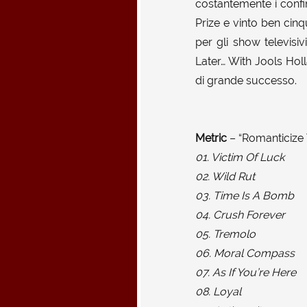
costantemente i confin
Prize e vinto ben cinq
per gli show televis
Later… With Jools Holl
di grande successo.
Metric
– “Romanticize T
01. Victim Of Luck
02. Wild Rut
03. Time Is A Bomb
04. Crush Forever
05. Tremolo
06. Moral Compass
07. As If You’re Here
08. Loyal