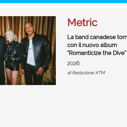
Metric
La band canadese tor
con il nuovo album
“Romanticize the Dive”
2026
di
Redazione XTM