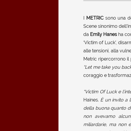
I
METRIC
sono una del
Scene sinonimo dell’i
da
Emily Hanes
ha con
‘Victim of Luck’, disar
alle tensioni, alla vul
Metric ripercorrono il
“Let me take you back,
coraggio e trasformaz
“Victim Of Luck e l’in
Haines.
È un invito a 
della buona quanto de
non avevamo alcun 
miliardarie, ma non er