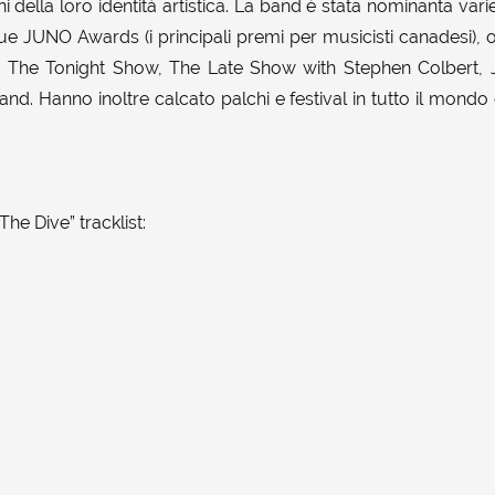
i della loro identità artistica. La band è stata nominanta vari
ue JUNO Awards (i principali premi per musicisti canadesi), 
ivi The Tonight Show, The Late Show with Stephen Colbert,
and. Hanno inoltre calcato palchi e festival in tutto il mondo 
he Dive” tracklist: