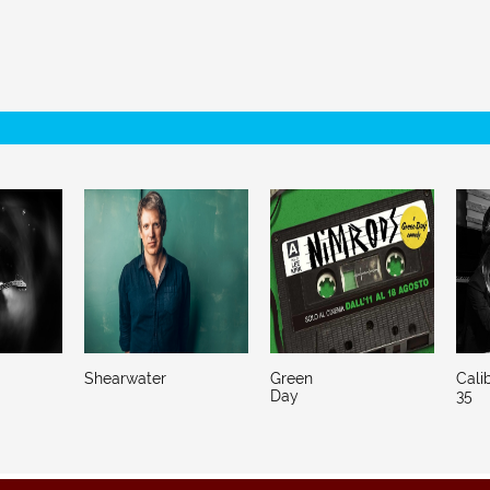
Shearwater
Green
Cali
Day
35