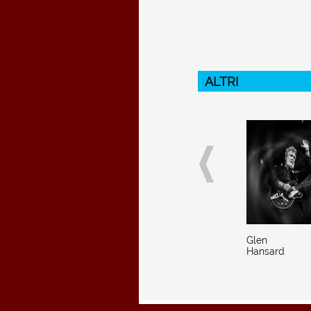
ALTRI
Glen
Hansard