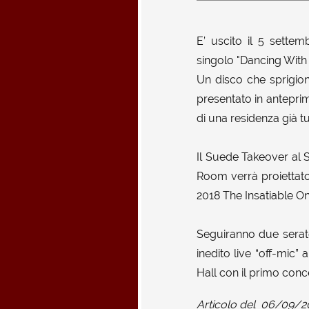
E’ uscito il 5 settem
singolo "Dancing With
Un disco che sprigion
presentato in antepri
di una residenza già tu
Il Suede Takeover al 
Room verrà proiettato
2018 The Insatiable One
Seguiranno due serate 
inedito live “off-mic”
Hall con il primo conc
Articolo del
06/09/2