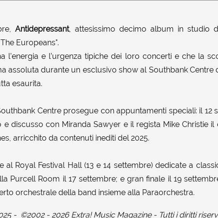
bre,
Antidepressant
, attesissimo decimo album in studio d
 The Europeans".
a l’energia e l’urgenza tipiche dei loro concerti e che la s
ma assoluta durante un esclusivo show al Southbank Centre 
tta esaurita.
Southbank Centre prosegue con appuntamenti speciali: il 12 s
 e discusso con Miranda Sawyer e il regista Mike Christie il
s, arricchito da contenuti inediti del 2025.
al Royal Festival Hall (13 e 14 settembre) dedicate a classici
 alla Purcell Room il 17 settembre; e gran finale il 19 settemb
erto orchestrale della band insieme alla Paraorchestra.
025
-
©2002 - 2026 Extra! Music Magazine - Tutti i diritti riserv