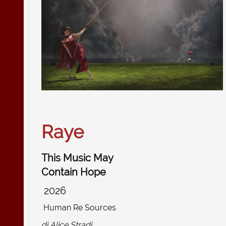
Raye
This Music May
Contain Hope
2026
Human Re Sources
di
Alice Stradi