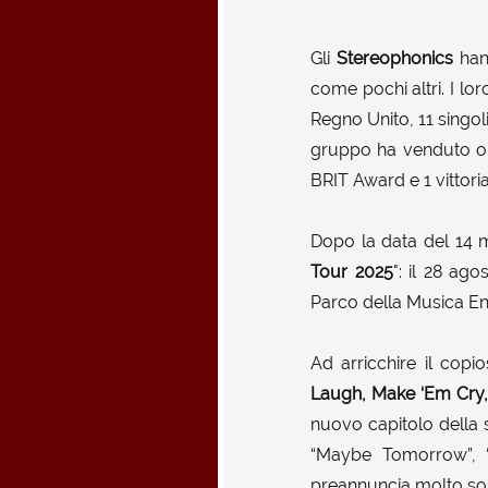
Gli
Stereophonics
han
come pochi altri. I l
Regno Unito, 11 singoli
gruppo ha venduto oltr
BRIT Award e 1 vittori
Dopo la data del 14 
Tour 2025
": il 28 ag
Parco della Musica E
Ad arricchire il cop
Laugh, Make ‘Em Cry
nuovo capitolo della 
“Maybe Tomorrow”, “
preannuncia molto so