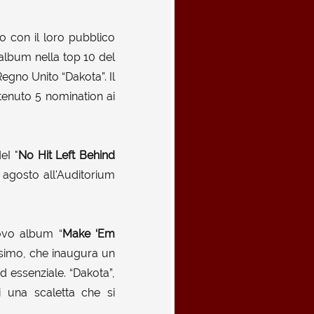
 con il loro pubblico
album nella top 10 del
Regno Unito “Dakota”. Il
ttenuto 5 nomination ai
eI "
No Hit Left Behind
9 agosto all'Auditorium
uovo album “
Make ‘Em
icesimo, che inaugura un
d essenziale. “Dakota”,
 una scaletta che si