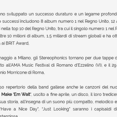
no sviluppato un successo duraturo e un legame profondo
oro successi includono 8 album numero 1 nel Regno Unito, 12 
 nella top 10 del Regno Unito, tra cui il singolo numero 1 nel 
e 10 milioni di album, 1,5 miliardi di stream globali e ha o
a ai BRIT Award.
maggio a Milano, gli Stereophonics tornano per due tappe d
osto all'AMA Music Festival di Romano d'Ezzelino (VI), e il 2
nnio Morricone di Roma.
ioso repertorio della band gallese anche le canzoni del n
, Make ‘Em Wait
”, uscito a fine aprile, un disco, il loro tred
sua storia, all’insegna di un suono più compatto, melodico e
Have a Nice Day”, “Just Looking” saranno i capisaldi di
stanziosa