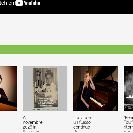
A
"La vita è
“Fen
novembre
un flusso
Tour
2026 in
continuo
ritor
Italia con
di
per 