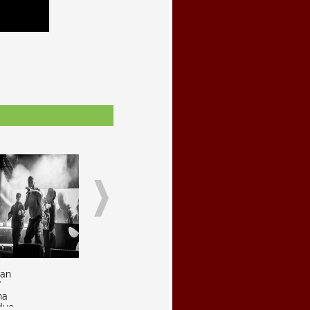
ian
”
na
due